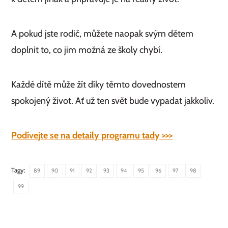
A pokud jste rodič, můžete naopak svým dětem
doplnit to, co jim možná ze školy chybí.
Každé dítě může žít díky těmto dovednostem
spokojený život. Ať už ten svět bude vypadat jakkoliv.
Podívejte se na detaily programu tady >>>
Tagy:
89
90
91
92
93
94
95
96
97
98
99