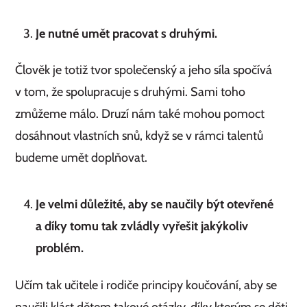
Je nutné umět pracovat s druhými.
Člověk je totiž tvor společenský a jeho síla spočívá
v tom, že spolupracuje s druhými. Sami toho
zmůžeme málo. Druzí nám také mohou pomoct
dosáhnout vlastních snů, když se v rámci talentů
budeme umět doplňovat.
Je velmi důležité, aby se naučily být otevřené
a díky tomu tak zvládly vyřešit jakýkoliv
problém.
Učím tak učitele i rodiče principy koučování, aby se
naučili klást dětem takové otázky, díky kterým se děti