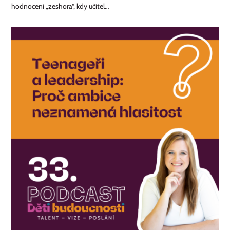
hodnocení „zeshora“, kdy učitel…