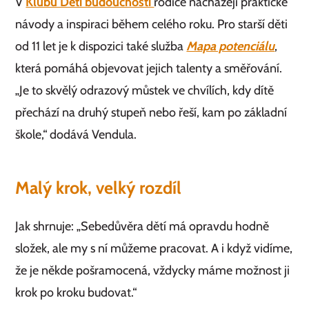
V
Klubu Děti budoucnosti
rodiče nacházejí praktické
návody a inspiraci během celého roku. Pro starší děti
od 11 let je k dispozici také služba
Mapa potenciálu
,
která pomáhá objevovat jejich talenty a směřování.
„Je to skvělý odrazový můstek ve chvílích, kdy dítě
přechází na druhý stupeň nebo řeší, kam po základní
škole,“ dodává Vendula.
Malý krok, velký rozdíl
Jak shrnuje: „Sebedůvěra dětí má opravdu hodně
složek, ale my s ní můžeme pracovat. A i když vidíme,
že je někde pošramocená, vždycky máme možnost ji
krok po kroku budovat.“