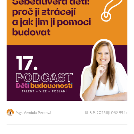
Mgr. Vendula Pecková
8.9. 2025
0
994x