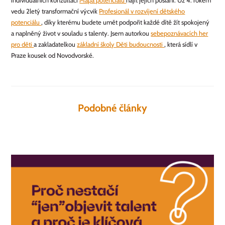
individuálních konzultací
Mapa potenciálu
najít jejich poslání. Už 4. rokem
vedu 2letý transformační výcvik
Profesionál v rozvíjení dětského
potenciálu
, díky kterému budete umět podpořit každé dítě žít spokojený
a naplněný život v souladu s talenty. Jsem autorkou
sebepoznávacích her
pro děti
a zakladatelkou
základní školy Děti budoucnosti
, která sídlí v
Praze kousek od Novodvorské.
Podobné články