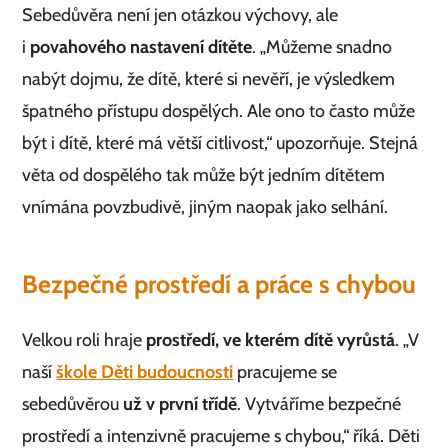
Sebedůvěra není jen otázkou výchovy, ale
i
povahového nastavení dítěte
. „Můžeme snadno
nabýt dojmu, že dítě, které si nevěří, je výsledkem
špatného přístupu dospělých. Ale ono to často může
být i dítě, které má větší citlivost,“ upozorňuje. Stejná
věta od dospělého tak může být jedním dítětem
vnímána povzbudivě, jiným naopak jako selhání.
Bezpečné prostředí a práce s chybou
Velkou roli hraje
prostředí, ve kterém dítě vyrůstá
. „V
naší
škole Děti budoucnosti
pracujeme se
sebedůvěrou
už v první třídě
. Vytváříme bezpečné
prostředí a intenzivně pracujeme s chybou,“ říká. Děti