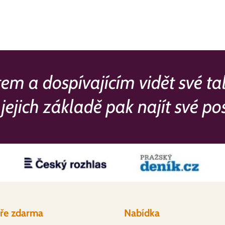
a dospívajícím vidět své talen
jejich základě pak najít své pos
ře zdarma
Nabídka