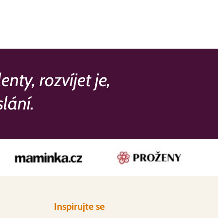
ty, rozvíjet je,
lání.
Inspirujte se