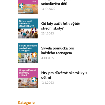
sebedůvěru dětí
13.10.2022
Od kdy začít řešit výběr
střední školy?
25.1.2023
Skvělá pomůcka pro
každého teenagera
4.10.2022
Hry pro důvěrné okamžiky s
dětmi
12.6.2023
Kategorie