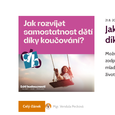
21.8. 
Ja
dí
Možná
zodpo
mladí
život.
Celý článek
Mgr. Vendula Pecková