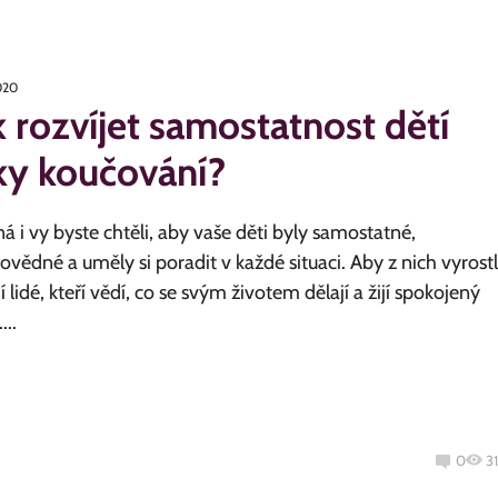
2020
k rozvíjet samostatnost dětí
ky koučování?
 i vy byste chtěli, aby vaše děti byly samostatné,
vědné a uměly si poradit v každé situaci. Aby z nich vyrostl
 lidé, kteří vědí, co se svým životem dělají a žijí spokojený
...
0
3