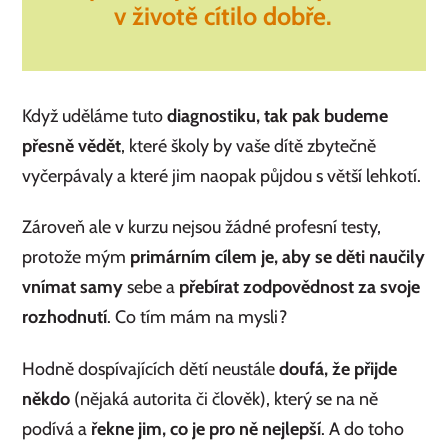
v životě cítilo dobře.
Když uděláme tuto
diagnostiku, tak pak budeme
přesně vědět
, které školy by vaše dítě zbytečně
vyčerpávaly a které jim naopak půjdou s větší lehkotí.
Zároveň ale v kurzu nejsou žádné profesní testy,
protože mým
primárním cílem je, aby se děti naučily
vnímat samy
sebe a
přebírat zodpovědnost za svoje
rozhodnutí
. Co tím mám na mysli?
Hodně dospívajících dětí neustále
doufá, že přijde
někdo
(nějaká autorita či člověk), který se na ně
podívá a
řekne jim, co je pro ně nejlepší
. A do toho