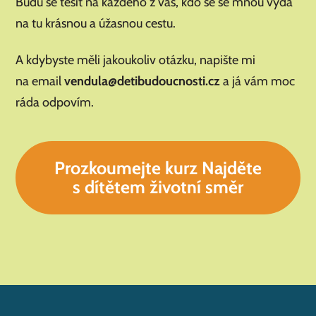
Budu se těšit na každého z vás, kdo se se mnou vydá
na tu krásnou a úžasnou cestu.
A kdybyste měli jakoukoliv otázku, napište mi
na email
vendula@detibudoucnosti.cz
a já vám moc
ráda odpovím.
Prozkoumejte kurz Najděte
s dítětem životní směr