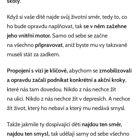
školy
.
Když si vaše dítě najde svůj životní směr, tedy to, co
ho bude opravdu naplňovat, tak
se v něm zažehne
jeho vnitřní motor.
Samo od sebe se začne
na všechno
připravovat
, aniž byste mu vy takzvaně
museli stát za zadkem.
Propojení s vizí je klíčové,
abychom se
zmobilizovali
a opravdu začali podnikat konkrétní a akční kroky
,
které nás tam dovedou. Nikdo z nás nechce žít
na ulici. Nikdo z nás nechce žít v depresích. A nechce
žít život, který ho nebaví a který mu nedává smysl.
Takže jakmile ty dospívající děti
najdou ten směr,
najdou ten smysl,
tak udělají samy od sebe všechno