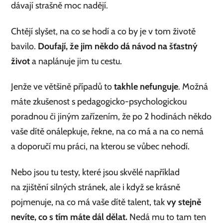
dávají strašně moc nadějí.
Chtějí slyšet, na co se hodí a co by je v tom životě
bavilo.
Doufají, že jim někdo dá návod na šťastný
život
a naplánuje jim tu cestu.
Jenže ve většině případů to
takhle nefunguje
. Možná
máte zkušenost s pedagogicko-psychologickou
poradnou či jiným zařízením, že po 2 hodinách někdo
vaše dítě onálepkuje, řekne, na co má a na co nemá
a doporučí mu práci, na kterou se vůbec nehodí.
Nebo jsou tu testy, které jsou skvělé například
na zjištění silných stránek, ale i když se krásně
pojmenuje, na co má vaše dítě talent, tak
vy stejně
nevíte, co s tím máte dál dělat.
Nedá mu to tam ten