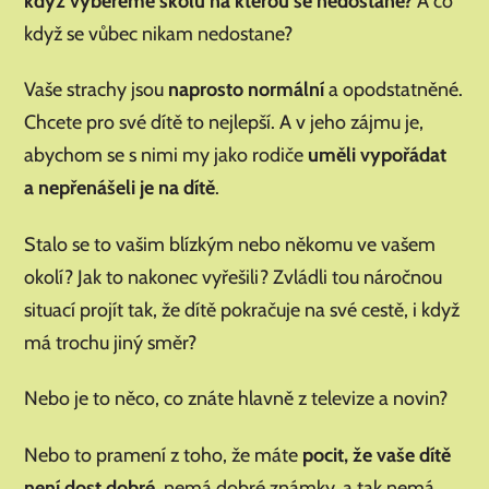
když vybereme školu na kterou se nedostane?
A co
když se vůbec nikam nedostane?
Vaše strachy jsou
naprosto normální
a opodstatněné.
Chcete pro své dítě to nejlepší. A v jeho zájmu je,
abychom se s nimi my jako rodiče
uměli vypořádat
a nepřenášeli je na dítě
.
Stalo se to vašim blízkým nebo někomu ve vašem
okolí? Jak to nakonec vyřešili? Zvládli tou náročnou
situací projít tak, že dítě pokračuje na své cestě, i když
má trochu jiný směr?
Nebo je to něco, co znáte hlavně z televize a novin?
Nebo to pramení z toho, že máte
pocit, že vaše dítě
není dost dobré
, nemá dobré známky, a tak nemá