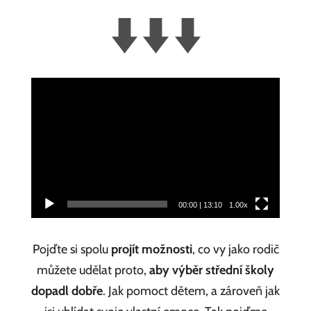
Video
přehrávač
00:00
|
13:10
1.00x
Pojďte si spolu
projít možnosti
, co vy jako rodič
můžete udělat proto,
aby výběr střední školy
dopadl dobře
. Jak pomoct dětem, a zároveň jak