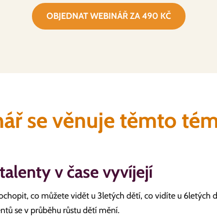
OBJEDNAT WEBINÁŘ ZA 490 KČ
ář se věnuje těmto té
 talenty v čase vyvíjejí
ochopit, co můžete vidět u 3letých dětí, co vidíte u 6letých dě
ntů se v průběhu růstu dětí mění.