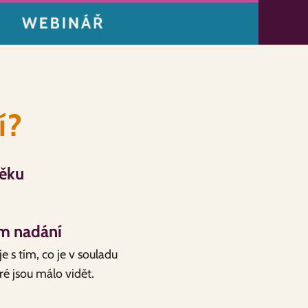
í?
věku
ém nadání
 s tím, co je v souladu
ré jsou málo vidět.