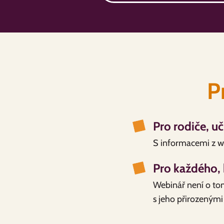
P
Pro rodiče, uč
S informacemi z we
Pro každého, 
Webinář není o tom,
s jeho přirozenými 