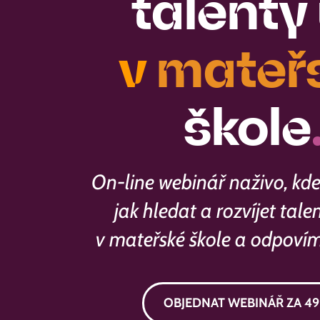
talenty
v
mateř
škole
On-line webinář naživo, kd
jak hledat a rozvíjet talen
v mateřské škole a odpovím
OBJEDNAT WEBINÁŘ ZA 49