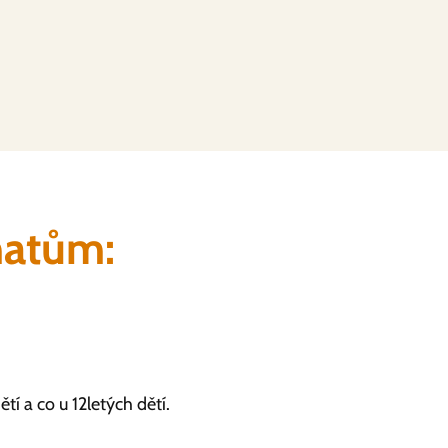
matům:
tí a co u 12letých dětí.