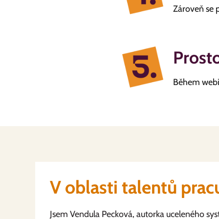
Zároveň se po
Prosto
Během webin
V oblasti talentů pracu
Jsem Vendula Pecková, autorka uceleného sys