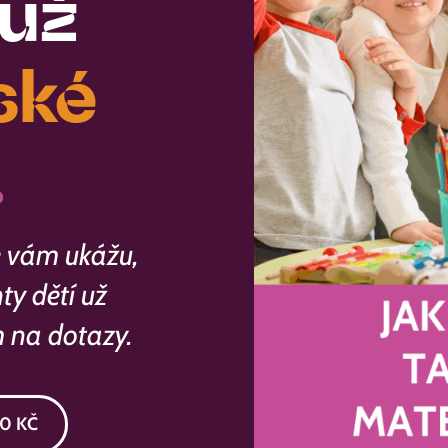
 už
ské
.
e vám ukážu,
ty dětí už
 na dotazy.
0 KČ