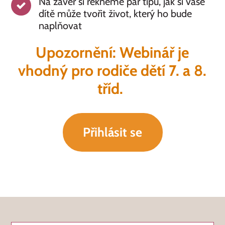
Na závěr si řekneme pár tipů, jak si vaše
dítě může tvořit život, který ho bude
naplňovat
Upozornění: Webinář je
vhodný pro rodiče dětí 7. a 8.
tříd.
Přihlásit se