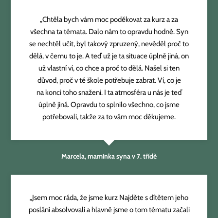
„Chtěla bych vám moc poděkovat za kurz a za
všechna ta témata. Dalo nám to opravdu hodně. Syn
se nechtěl učit, byl takový zpruzený, nevěděl proč to
dělá, v čemu to je. A teď už je ta situace úplně jiná, on
už vlastní ví, co chce a proč to dělá. Našel si ten
důvod, proč v té škole potřebuje zabrat. Ví, co je
na konci toho snažení. I ta atmosféra u nás je teď
úplně jiná. Opravdu to splnilo všechno, co jsme
potřebovali, takže za to vám moc děkujeme.
Marcela, maminka syna v 7. třídě
„Jsem moc ráda, že jsme kurz Najděte s dítětem jeho
poslání absolvovali a hlavně jsme o tom tématu začali