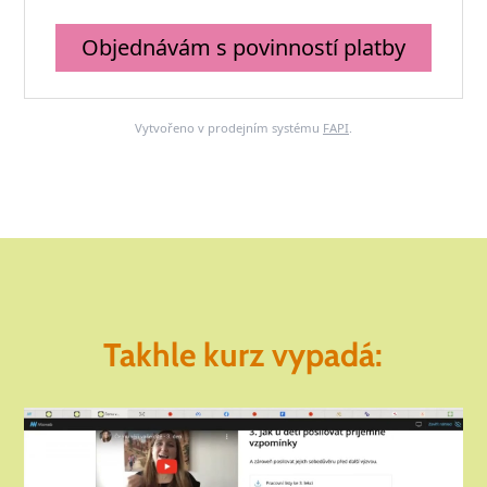
Objednávám s povinností platby
Vytvořeno v prodejním systému
FAPI
.
Takhle kurz vypadá:
Video
přehrávač