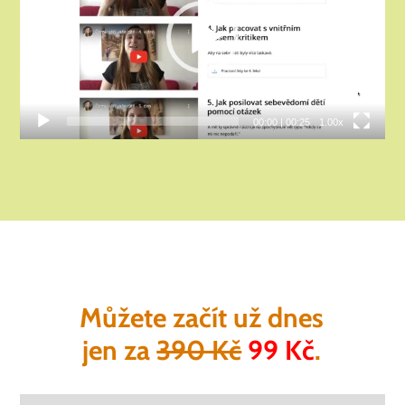
00:00
|
00:25
1.00x
Můžete začít už dnes
jen za
390 Kč
99 Kč
.