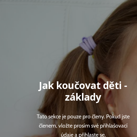
Jak koučovat děti -
základy
Tato sekce je pouze pro členy. Pokud jste
členem, vložte prosím své přihlašovací
údaje a přihlaste se.